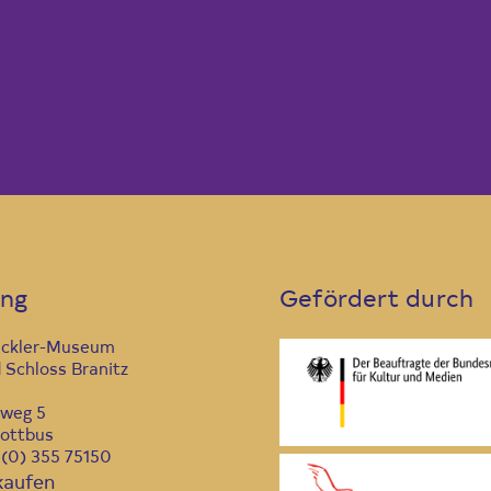
ung
Gefördert durch
ückler-Museum
 Schloss Branitz
nweg 5
ottbus
9 (0) 355 75150
kaufen