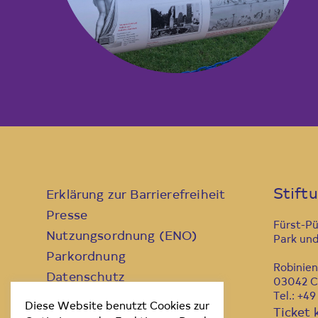
Stift
Erklärung zur Barrierefreiheit
Presse
Fürst-P
Nutzungsordnung (ENO)
Park und
Parkordnung
Robinie
Datenschutz
03042 C
Tel.: +4
Kontakt
Diese Website benutzt Cookies zur
Ticket 