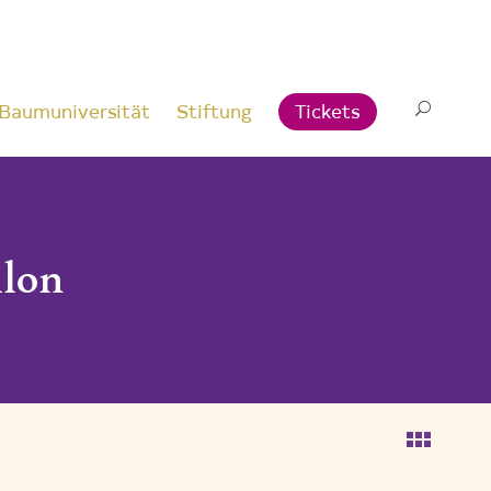
Baumuniversität
Stiftung
Tickets
llon