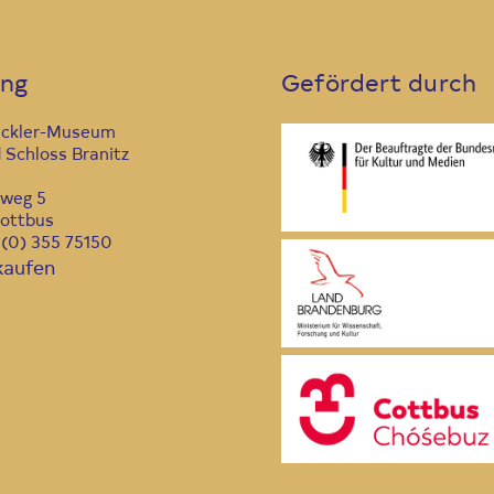
ung
Gefördert durch
ückler-Museum
 Schloss Branitz
nweg 5
ottbus
9 (0) 355 75150
kaufen