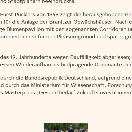
nd Stadtplanern beeindruckte.
 Fürst Pücklers von 1849 zeigt die herausgehobene B
für die Anlage der Branitzer Gewächshäuser. Nach ei
ige Blumenpavillon mit den sogenannten Corridoren 
Sommerblumen für den Pleasureground und später gr
es 19. Jahrhunderts wegen Baufälligkeit abgerissen;
dessen Wiederaufbau als bildprägende Dominante der 
t durch die Bundesrepublik Deutschland, aufgrund ein
d durch das Ministerium für Wissenschaft, Forschung
 Masterplans „Gesamtbedarf Zukunftsinvestitionen i