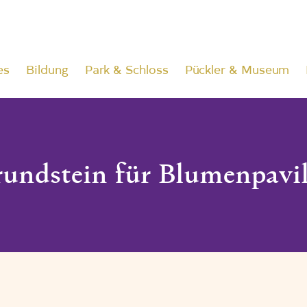
es
Bildung
Park & Schloss
Pückler & Museum
undstein für Blumenpavi