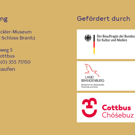
ung
Gefördert durch
ückler-Museum
 Schloss Branitz
nweg 5
ottbus
9 (0) 355 75150
kaufen