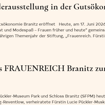
rausstellung in der Gutsökon
tsökonomie Branitz eröffnet Heute, am 17. Juni 202
st und Modespaß – Frauen früher und heute“ gemeinsa
ährigen Themenjahr der Stiftung, „Frauenreich. Fürsti
es FRAUENREICH Branitz zum
-Pückler-Museum Park und Schloss Branitz (SFPM) he
-Reventlow, verheiratete Fürstin Lucie Pückler-Muska