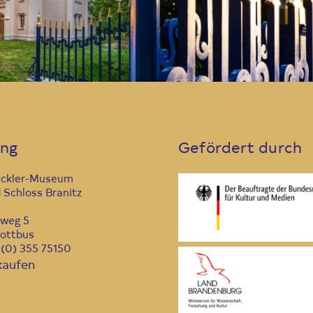
ung
Gefördert durch
ückler-Museum
 Schloss Branitz
nweg 5
ottbus
9 (0) 355 75150
kaufen