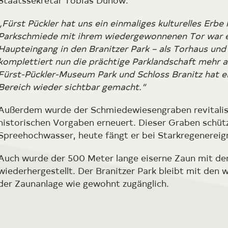
Staatssekretär Tobias Dünow:
„Fürst Pückler hat uns ein einmaliges kulturelles Erbe 
Parkschmiede mit ihrem wiedergewonnenen Tor war ei
Haupteingang in den Branitzer Park – als Torhaus und
komplettiert nun die prächtige Parklandschaft mehr al
Fürst-Pückler-Museum Park und Schloss Branitz hat e
Bereich wieder sichtbar gemacht.“
Außerdem wurde der Schmiedewiesengraben revitalis
historischen Vorgaben erneuert. Dieser Graben schüt
Spreehochwasser, heute fängt er bei Starkregenerei
Auch wurde der 500 Meter lange eiserne Zaun mit de
wiederhergestellt. Der Branitzer Park bleibt mit den 
der Zaunanlage wie gewohnt zugänglich.