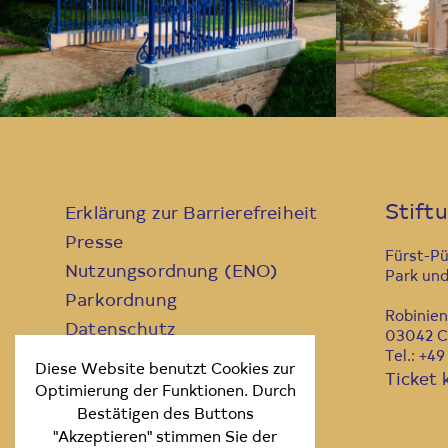
Stift
Erklärung zur Barrierefreiheit
Presse
Fürst-P
Nutzungsordnung (ENO)
Park und
Parkordnung
Robinie
Datenschutz
03042 C
Tel.: +4
Kontakt
Diese Website benutzt Cookies zur
Ticket 
Impressum
Optimierung der Funktionen. Durch
Bestätigen des Buttons
"Akzeptieren" stimmen Sie der