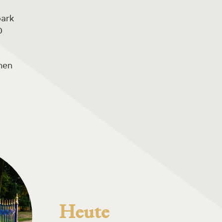
park
0
nen
Heute